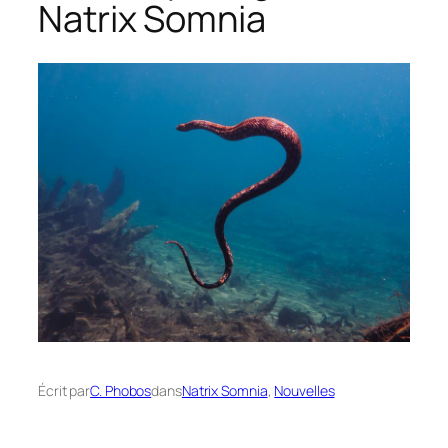
Natrix Somnia
Écrit par
C. Phobos
dans
Natrix Somnia
, 
Nouvelles