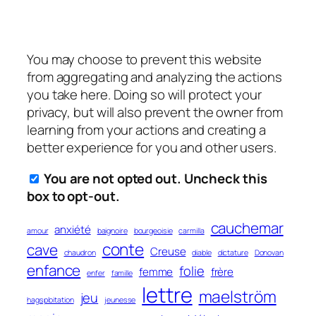
You may choose to prevent this website
from aggregating and analyzing the actions
you take here. Doing so will protect your
privacy, but will also prevent the owner from
learning from your actions and creating a
better experience for you and other users.
You are not opted out. Uncheck this
box to opt-out.
cauchemar
anxiété
amour
baignoire
bourgeoisie
carmilla
conte
cave
Creuse
chaudron
diable
dictature
Donovan
enfance
folie
femme
frère
enfer
famille
lettre
maelström
jeu
hagsploitation
jeunesse