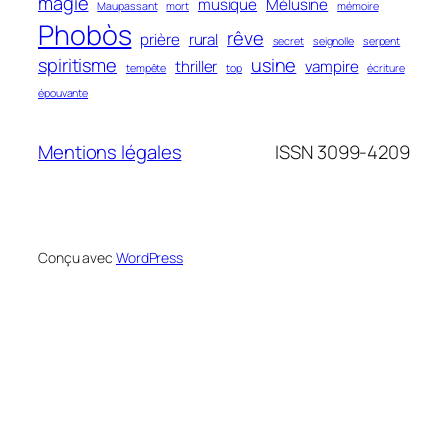
magie
musique
Mélusine
Maupassant
mort
mémoire
Phobòs
rêve
prière
rural
secret
seignolle
serpent
spiritisme
usine
thriller
vampire
tempête
top
écriture
épouvante
Mentions légales
ISSN 3099-4209
Conçu avec
WordPress