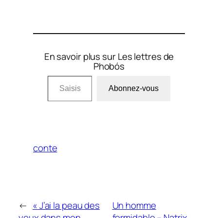
En savoir plus sur Les lettres de
Phobós
Saisissez votre adresse e-mail…
Abonnez-vous
conte
←
« J’ai la peau des
Un homme
yeux dans mon
formidable – Natrix