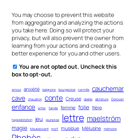
You may choose to prevent this website
from aggregating and analyzing the actions
you take here. Doing so will protect your
privacy, but will also prevent the owner from
learning from your actions and creating a
better experience for you and other users.
You are not opted out. Uncheck this
box to opt-out.
cauchemar
anxiété
amour
baignoire
bourgeoisie
carmilla
conte
cave
Creuse
chaudron
diable
dictature
Donovan
enfance
folie
femme
frère
enfer
famille
lettre
maelström
jeu
hagsploitation
jeunesse
magie
musique
Mélusine
Maupassant
mort
mémoire
Phobòs