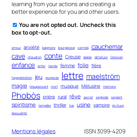
learning from your actions and creating a
better experience for you and other users.
You are not opted out. Uncheck this
box to opt-out.
cauchemar
anxiété
amour
baignoire
bourgeoisie
carmilla
conte
cave
Creuse
chaudron
diable
dictature
Donovan
enfance
folie
femme
frère
enfer
famille
lettre
maelström
jeu
hagsploitation
jeunesse
magie
musique
Mélusine
Maupassant
mort
mémoire
Phobòs
rêve
prière
rural
secret
seignolle
serpent
spiritisme
usine
thriller
vampire
tempête
top
écriture
épouvante
Mentions légales
ISSN 3099-4209