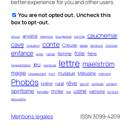
better experience for you and other users.
You are not opted out. Uncheck this
box to opt-out.
cauchemar
anxiété
amour
baignoire
bourgeoisie
carmilla
conte
cave
Creuse
chaudron
diable
dictature
Donovan
enfance
folie
femme
frère
enfer
famille
lettre
maelström
jeu
hagsploitation
jeunesse
magie
musique
Mélusine
Maupassant
mort
mémoire
Phobòs
rêve
prière
rural
secret
seignolle
serpent
spiritisme
usine
thriller
vampire
tempête
top
écriture
épouvante
Mentions légales
ISSN 3099-4209